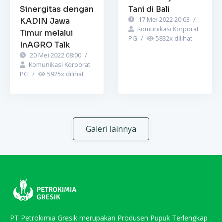
Sinergitas dengan
Tani di Bali
17 Mei 2022 20:03
/
KADIN Jawa
Komunikasi Korporat
Timur melalui
PG
/
5832
x dilihat
InAGRO Talk
20 Mei 2022 08:00
/
Komunikasi Korporat
PG
/
5925
x dilihat
Galeri lainnya
PT Petrokimia Gresik merupakan Produsen Pupuk Terlengkap