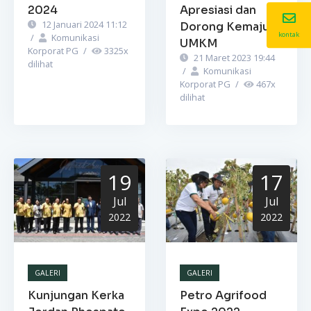
2024
Apresiasi dan
12 Januari 2024 11:12
Dorong Kemajuan
kontak
/
Komunikasi
UMKM
Korporat PG
/
3325
x
21 Maret 2023 19:44
dilihat
/
Komunikasi
Korporat PG
/
467
x
dilihat
19
17
Jul
Jul
2022
2022
GALERI
GALERI
Kunjungan Kerka
Petro Agrifood