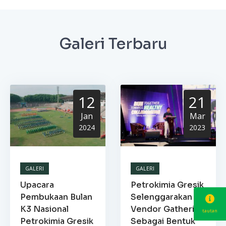
Galeri Terbaru
12
21
Jan
Mar
2024
2023
GALERI
GALERI
Upacara
Petrokimia Gresik
Pembukaan Bulan
Selenggarakan
K3 Nasional
Vendor Gathering
tautan
Petrokimia Gresik
Sebagai Bentuk