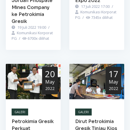
Jordan Phospate
Expo 2022
17 Juli 2022 17:00
/
Mines Company
Komunikasi Korporat
ke Petrokimia
PG
/
7345
x dilihat
Gresik
19 Juli 2022 19:00
/
Komunikasi Korporat
PG
/
6700
x dilihat
20
17
May
May
2022
2022
GALERI
GALERI
Petrokimia Gresik
Dirut Petrokimia
Perkuat
Gresik Tinjau Kios