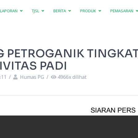
LAPORAN
TJSL
BERITA
PRODUK
PEMASARAN
 PETROGANIK TINGKA
VITAS PADI
:11
/
Humas PG
/
4966
x dilihat