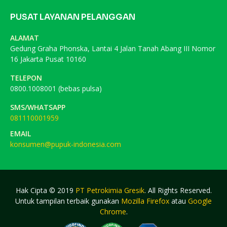
PUSAT LAYANAN PELANGGAN
ALAMAT
Gedung Graha Phonska, Lantai 4 Jalan Tanah Abang III Nomor
16 Jakarta Pusat 10160
TELEPON
0800.1008001 (bebas pulsa)
SMS/WHATSAPP
081110001959
EMAIL
konsumen@pupuk-indonesia.com
Hak Cipta © 2019
PT Petrokimia Gresik
. All Rights Reserved.
Untuk tampilan terbaik gunakan
Mozilla Firefox
atau
Google
Chrome
.