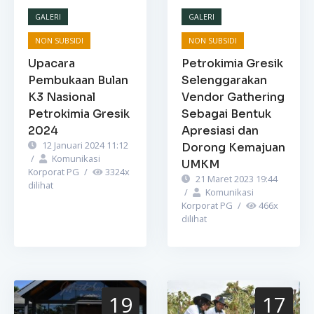
GALERI
GALERI
NON SUBSIDI
NON SUBSIDI
Upacara
Petrokimia Gresik
Pembukaan Bulan
Selenggarakan
K3 Nasional
Vendor Gathering
Petrokimia Gresik
Sebagai Bentuk
2024
Apresiasi dan
12 Januari 2024 11:12
Dorong Kemajuan
/
Komunikasi
UMKM
Korporat PG
/
3324
x
21 Maret 2023 19:44
dilihat
/
Komunikasi
Korporat PG
/
466
x
dilihat
19
17