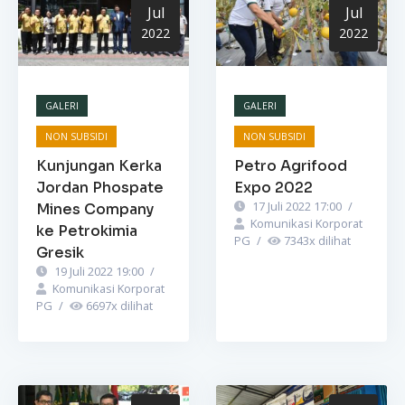
Jul
Jul
2022
2022
GALERI
GALERI
NON SUBSIDI
NON SUBSIDI
Kunjungan Kerka
Petro Agrifood
Jordan Phospate
Expo 2022
17 Juli 2022 17:00
/
Mines Company
Komunikasi Korporat
ke Petrokimia
PG
/
7343
x dilihat
Gresik
19 Juli 2022 19:00
/
Komunikasi Korporat
PG
/
6697
x dilihat