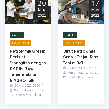
20
17
May
May
2022
2022
GALERI
GALERI
NON SUBSIDI
NON SUBSIDI
Petrokimia Gresik
Dirut Petrokimia
Perkuat
Gresik Tinjau Kios
Sinergitas dengan
Tani di Bali
17 Mei 2022 20:03
/
KADIN Jawa
Komunikasi Korporat
Timur melalui
PG
/
5829
x dilihat
InAGRO Talk
20 Mei 2022 08:00
/
Komunikasi Korporat
PG
/
5921
x dilihat