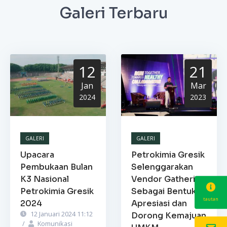
Galeri Terbaru
12
21
Jan
Mar
2024
2023
GALERI
GALERI
Upacara
Petrokimia Gresik
Pembukaan Bulan
Selenggarakan
K3 Nasional
Vendor Gathering
Petrokimia Gresik
Sebagai Bentuk
tautan
2024
Apresiasi dan
12 Januari 2024 11:12
Dorong Kemajuan
/
Komunikasi