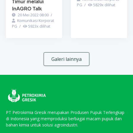
Timur melalui
PG
/
5829
x dilihat
InAGRO Talk
20 Mei 2022 08:00
/
Komunikasi Korporat
PG
/
5923
x dilihat
Galeri lainnya
PT Petrokimia Gresik merupakan Produsen Pupuk Terlengkap
di Indonesia yang memproduksi berbagai macam pupuk dan
bahan kimia untuk solusi agroindustri.