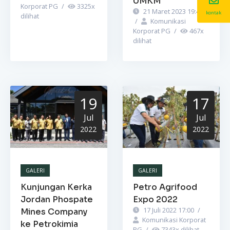
UMKM
Korporat PG
/
3325
x
21 Maret 2023 19:44
kontak
dilihat
/
Komunikasi
Korporat PG
/
467
x
dilihat
19
17
Jul
Jul
2022
2022
GALERI
GALERI
Kunjungan Kerka
Petro Agrifood
Jordan Phospate
Expo 2022
17 Juli 2022 17:00
/
Mines Company
Komunikasi Korporat
ke Petrokimia
PG
/
7343
x dilihat