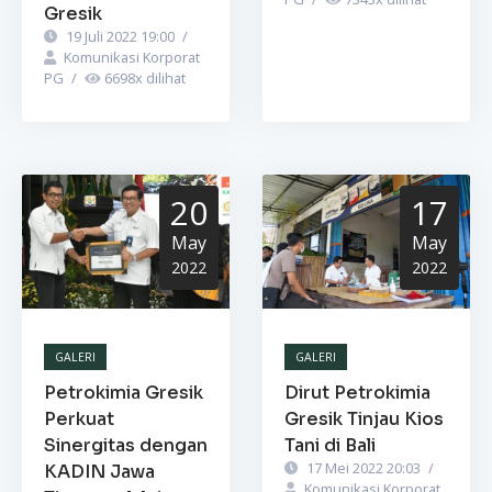
Gresik
19 Juli 2022 19:00
/
Komunikasi Korporat
PG
/
6698
x dilihat
20
17
May
May
2022
2022
GALERI
GALERI
Petrokimia Gresik
Dirut Petrokimia
Perkuat
Gresik Tinjau Kios
Sinergitas dengan
Tani di Bali
17 Mei 2022 20:03
/
KADIN Jawa
Komunikasi Korporat