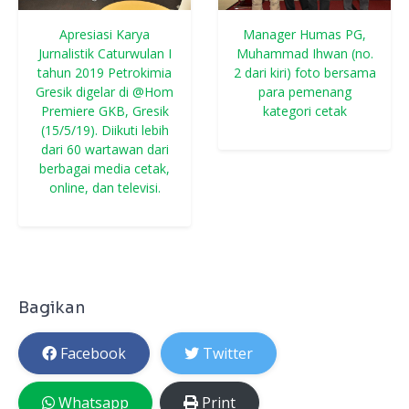
Apresiasi Karya
Manager Humas PG,
Jurnalistik Caturwulan I
Muhammad Ihwan (no.
tahun 2019 Petrokimia
2 dari kiri) foto bersama
Gresik digelar di @Hom
para pemenang
Premiere GKB, Gresik
kategori cetak
(15/5/19). Diikuti lebih
dari 60 wartawan dari
berbagai media cetak,
online, dan televisi.
Bagikan
Facebook
Twitter
Whatsapp
Print