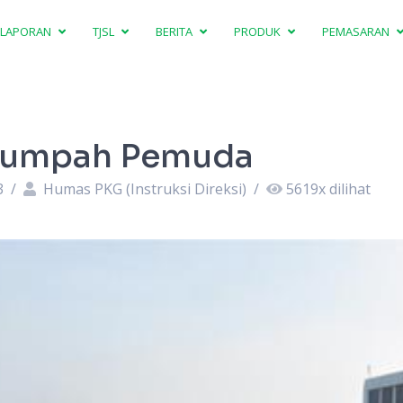
LAPORAN
TJSL
BERITA
PRODUK
PEMASARAN
Sumpah Pemuda
3
/
Humas PKG (Instruksi Direksi)
/
5619
x dilihat