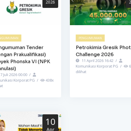
2026
NGUMUMAN
PENGUMUMAN
ngumuman Tender
Petrokimia Gresik Pho
ngan Prakualifikasi)
Challenge 2026
11 April 2026 16:42
/
oyek Phonska VI (NPK
Komunikasi Korporat PG
/
6
nulasi)
dilihat
7 Juli 2026 00:00
/
unikasi Korporat PG
/
438
x
at
10
Apr