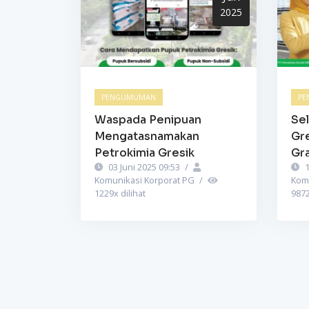
2025
PENGUMUMAN
PE
Waspada Penipuan
Sel
Mengatasnamakan
Gr
Petrokimia Gresik
Gra
03 Juni 2025 09:53
/
1
Komunikasi Korporat PG
/
Kom
1229
x dilihat
987