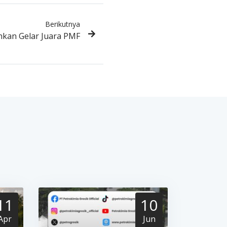
Berikutnya
nkan Gelar Juara PMF
11
10
Apr
Jun