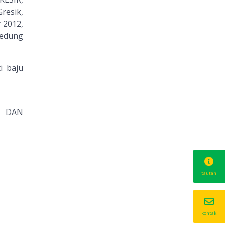
Gresik,
 2012,
gedung
i baju
S DAN
tautan
kontak