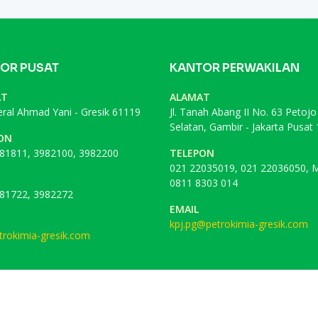
OR PUSAT
KANTOR PERWAKILAN
AT
ALAMAT
deral Ahmad Yani - Gresik 61119
Jl. Tanah Abang II No. 63 Petojo
Selatan, Gambir - Jakarta Pusat
ON
81811, 3982100, 3982200
TELEPON
021 22035019, 021 22036050, M
0811 8303 014
81722, 3982272
EMAIL
kpj.pg@petrokimia-gresik.com
rokimia-gresik.com