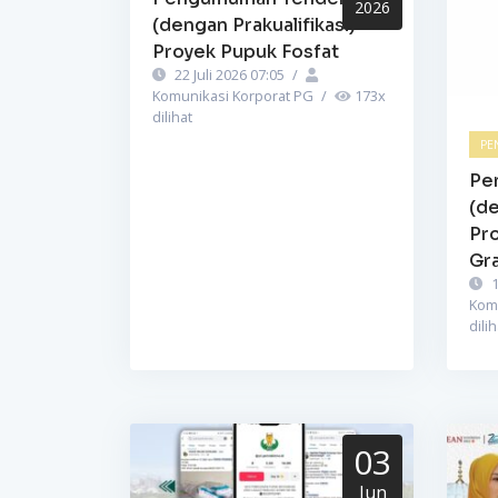
2026
(dengan Prakualifikasi)
Proyek Pupuk Fosfat
22 Juli 2026 07:05
/
Komunikasi Korporat PG
/
173
x
dilihat
PE
Pe
(de
Pr
Gra
1
Kom
dilih
03
Jun