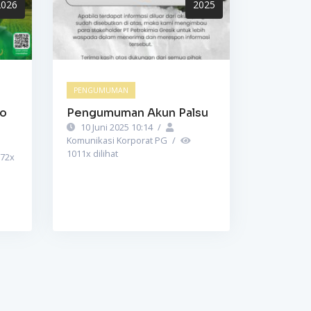
2026
2025
PENGUMUMAN
to
Pengumuman Akun Palsu
10 Juni 2025 10:14
/
Komunikasi Korporat PG
/
1011
x dilihat
72
x