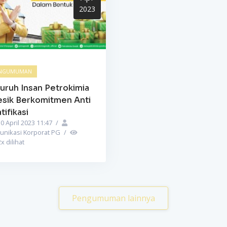
2023
NGUMUMAN
uruh Insan Petrokimia
esik Berkomitmen Anti
tifikasi
0 April 2023 11:47
/
unikasi Korporat PG
/
2
x dilihat
Pengumuman lainnya