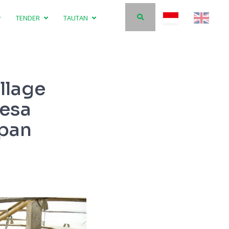
TENDER
TAUTAN
llage
Desa
pan