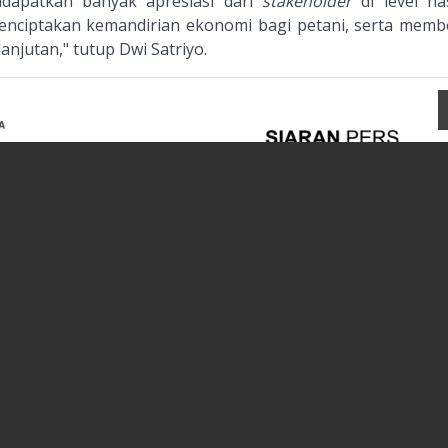
ndapatkan banyak apresiasi dari
stakeholder
di level nas
enciptakan kemandirian ekonomi bagi petani, serta memb
njutan," tutup Dwi Satriyo.