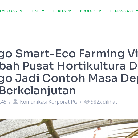
LAPORAN
TJSL
BERITA
PRODUK
PEMASARAN
o Smart-Eco Farming Vi
bah Pusat Hortikultura 
go Jadi Contoh Masa De
 Berkelanjutan
:45
/
Komunikasi Korporat PG
/
982
x dilihat