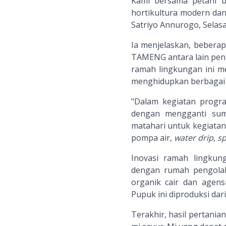
Kami bersama petani 
hortikultura modern dan
Satriyo Annurogo, Selasa
Ia menjelaskan, beberap
TAMENG antara lain peng
ramah lingkungan ini 
menghidupkan berbagai al
"Dalam kegiatan prog
dengan mengganti sumb
matahari untuk kegiatan
pompa air,
water drip
,
sp
Inovasi ramah lingkun
dengan rumah pengola
organik cair dan agens
Pupuk ini diproduksi dar
Terakhir, hasil pertania