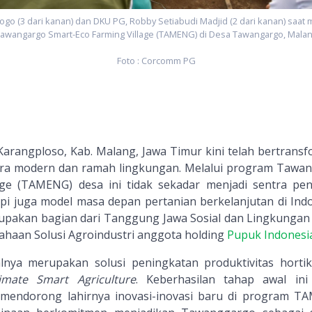
rogo (3 dari kanan) dan DKU PG, Robby Setiabudi Madjid (2 dari kanan) saat
awangargo Smart-Eco Farming Village (TAMENG) di Desa Tawangargo, Mala
Foto : Corcomm PG
arangploso, Kab. Malang, Jawa Timur kini telah bertransf
tura modern dan ramah lingkungan. Melalui program Tawa
age (TAMENG) desa ini tidak sekadar menjadi sentra pen
api juga model masa depan pertanian berkelanjutan di Indo
rupakan bagian dari Tanggung Jawa Sosial dan Lingkungan 
sahaan Solusi Agroindustri anggota holding
Pupuk Indonesi
ya merupakan solusi peningkatan produktivitas hortik
imate Smart Agriculture
. Keberhasilan tahap awal ini
mendorong lahirnya inovasi-inovasi baru di program T