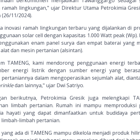
binaan berkomitmen menjadikan Tawanggargo sebagai 
 ramah lingkungan," ujar Direktur Utama Petrokimia Gresi
 (26/11/2024).
a inovasi ramah lingkungan terbaru yang dijalankan di p
gunaan solar cell dengan kapasitas 1.000 Watt peak (Wp). 
menggunakan enam panel surya dan empat baterai yang
at dan mesin pertanian (alsintan).
ram TAMENG, kami mendorong penggunaan energi terb
er energi listrik dengan sumber energi yang berasa
 pertaniannya dalam mengoperasikan sejumlah alat, diant
rinkle
dan lainnya," ujar Dwi Satriyo.
gan berikutnya, Petrokimia Gresik juga melengkapi 
han limbah pertanian. Rumah ini mampu memproduksi
ia hayati yang dapat dimanfaatkan untuk budidaya pert
i limbah-limbah pertanian.
n yang ada di TAMENG mampu dikelola menjadi produk hilir,