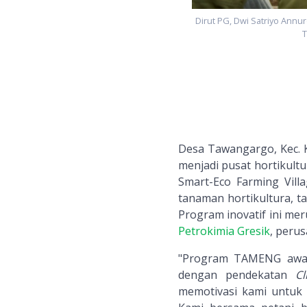
Dirut PG, Dwi Satriyo Annu
T
Desa Tawangargo, Kec. K
menjadi pusat hortikul
Smart-Eco Farming Vill
tanaman hortikultura, t
Program inovatif ini me
Petrokimia Gresik
, peru
"Program TAMENG awaln
dengan pendekatan
Cl
memotivasi kami untuk 