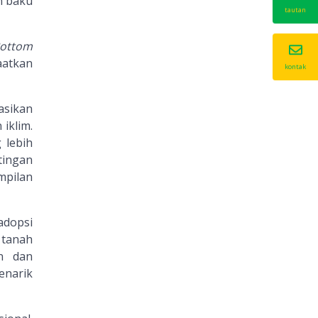
n baku
tautan
Bottom
aatkan
kontak
asikan
iklim.
 lebih
tingan
mpilan
adopsi
i tanah
an dan
enarik