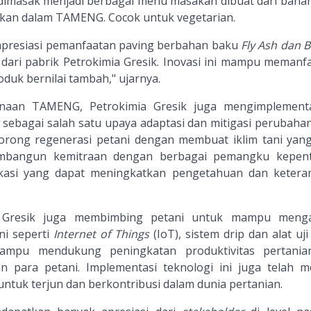
 dimasak menjadi berbagai menu masakan dibuat dari baha
akan dalam TAMENG. Cocok untuk vegetarian.
apresiasi pemanfaatan paving berbahan baku
Fly Ash dan 
 dari pabrik Petrokimia Gresik. Inovasi ini mampu memanf
oduk bernilai tambah," ujarnya.
naan TAMENG, Petrokimia Gresik juga mengimplement
sebagai salah satu upaya adaptasi dan mitigasi perubahan 
orong regenerasi petani dengan membuat iklim tani yang
membangun kemitraan dengan berbagai pemangku kepen
asi yang dapat meningkatkan pengetahuan dan ketera
ia Gresik juga membimbing petani untuk mampu meng
ni seperti
Internet of Things
(IoT), sistem drip dan alat uj
mampu mendukung peningkatan produktivitas pertani
para petani. Implementasi teknologi ini juga telah m
ntuk terjun dan berkontribusi dalam dunia pertanian.