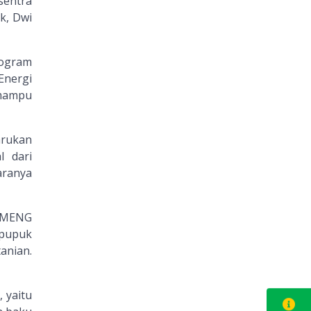
sentra
k, Dwi
rogram
Energi
 mampu
arukan
l dari
aranya
TAMENG
 pupuk
anian.
 yaitu