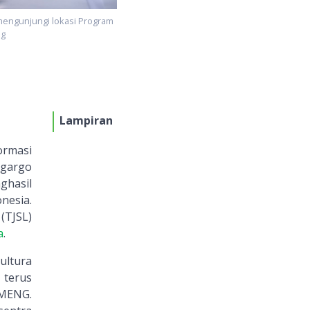
 mengunjungi lokasi Program
ng
Lampiran
ormasi
ngargo
ghasil
nesia.
(TJSL)
a
.
ultura
 terus
AMENG.