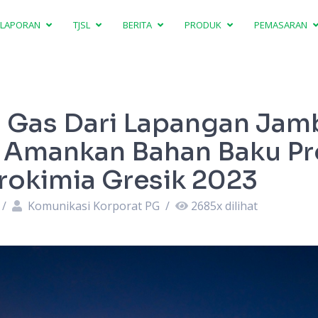
LAPORAN
TJSL
BERITA
PRODUK
PEMASARAN
Gas Dari Lapangan Jam
u Amankan Bahan Baku Pr
rokimia Gresik 2023
/
Komunikasi Korporat PG
/
2685
x dilihat