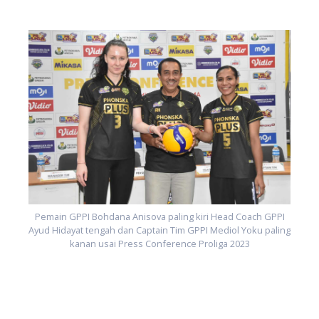
I
ng
A
Pemain GPPI Bohdana Anisova paling kiri Head Coach GPPI
Ayud Hidayat tengah dan Captain Tim GPPI Mediol Yoku paling
kanan usai Press Conference Proliga 2023