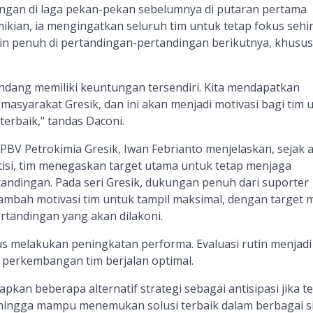
gan di laga pekan-pekan sebelumnya di putaran pertama
mikian, ia mengingatkan seluruh tim untuk tetap fokus seh
in penuh di pertandingan-pertandingan berikutnya, khusu
.
ndang memiliki keuntungan tersendiri. Kita mendapatkan
asyarakat Gresik, dan ini akan menjadi motivasi bagi tim 
erbaik," tandas Daconi.
V Petrokimia Gresik, Iwan Febrianto menjelaskan, sejak 
si, tim menegaskan target utama untuk tetap menjaga
rtandingan. Pada seri Gresik, dukungan penuh dari suporter
bah motivasi tim untuk tampil maksimal, dengan target 
tandingan yang akan dilakoni.
terus melakukan peningkatan performa. Evaluasi rutin menjadi
perkembangan tim berjalan optimal.
iapkan beberapa alternatif strategi sebagai antisipasi jika te
ehingga mampu menemukan solusi terbaik dalam berbagai si