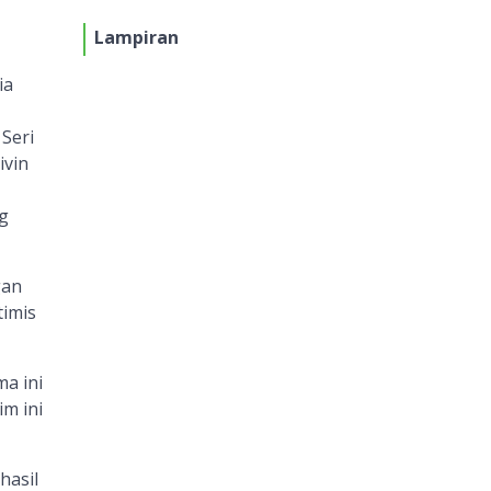
Lampiran
ia
Seri
ivin
g
gan
timis
ma ini
im ini
hasil