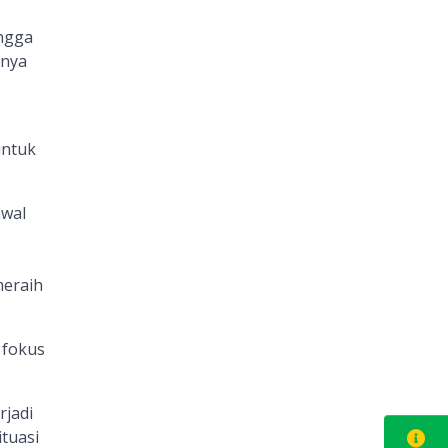
ingga
snya
untuk
awal
meraih
 fokus
rjadi
tuasi