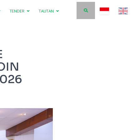
TENDER
TAUTAN
E
OIN
2026