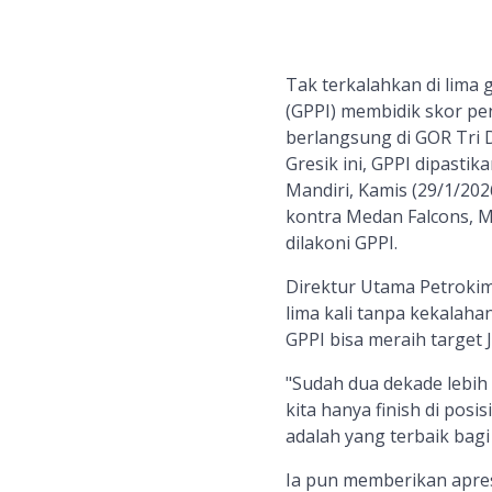
Tak terkalahkan di lima
(GPPI) membidik skor pe
berlangsung di GOR Tri D
Gresik ini, GPPI dipasti
Mandiri, Kamis (29/1/20
kontra Medan Falcons, M
dilakoni GPPI.
Direktur Utama Petroki
lima kali tanpa kekalah
GPPI bisa meraih target J
"Sudah dua dekade lebih k
kita hanya finish di pos
adalah yang terbaik bagi
Ia pun memberikan apresi