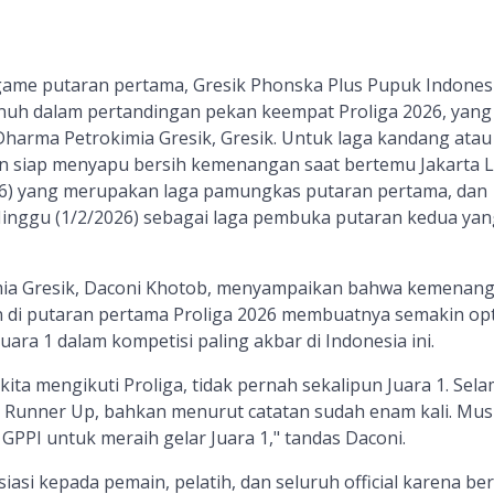
 game putaran pertama, Gresik Phonska Plus Pupuk Indones
nuh dalam pertandingan pekan keempat Proliga 2026, yang
harma Petrokimia Gresik, Gresik. Untuk laga kandang atau 
kan siap menyapu bersih kemenangan saat bertemu Jakarta L
26) yang merupakan laga pamungkas putaran pertama, dan
inggu (1/2/2026) sebagai laga pembuka putaran kedua yan
mia Gresik, Daconi Khotob, menyampaikan bahwa kemenan
an di putaran pertama Proliga 2026 membuatnya semakin op
uara 1 dalam kompetisi paling akbar di Indonesia ini.
ita mengikuti Proliga, tidak pernah sekalipun Juara 1. Sela
isi Runner Up, bahkan menurut catatan sudah enam kali. Mus
 GPPI untuk meraih gelar Juara 1," tandas Daconi.
asi kepada pemain, pelatih, dan seluruh official karena ber