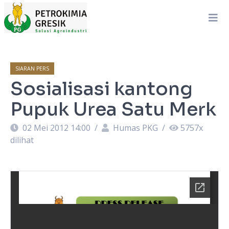
SIARAN PERS
Sosialisasi kantong
Pupuk Urea Satu Merk
02 Mei 2012 14:00
/
Humas PKG
/
5757
x
dilihat