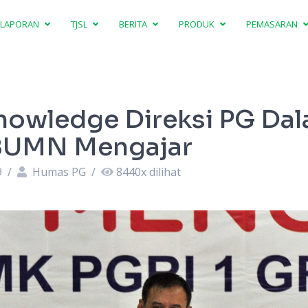
LAPORAN
TJSL
BERITA
PRODUK
PEMASARAN
nowledge Direksi PG Da
BUMN Mengajar
9
/
Humas PG
/
8440
x dilihat