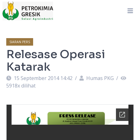
SIARAN PERS
Relesase Operasi
Katarak
15 September 2014 14:42
/
Humas PKG
/
5918
x dilihat