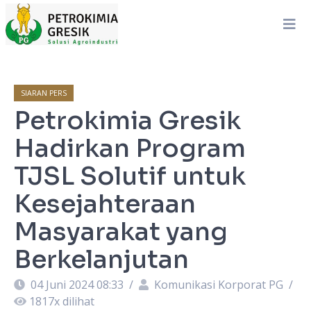
SIARAN PERS
Petrokimia Gresik
Hadirkan Program
TJSL Solutif untuk
Kesejahteraan
Masyarakat yang
Berkelanjutan
04 Juni 2024 08:33
/
Komunikasi Korporat PG
/
1817
x dilihat