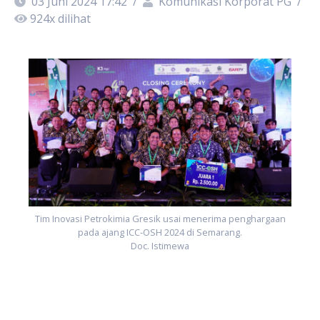
03 Juni 2024 17:42
/
Komunikasi Korporat PG
/
924
x dilihat
n
Tim Inovasi Petrokimia Gresik usai menerima penghargaan
pada ajang ICC-OSH 2024 di Semarang.
Doc. Istimewa