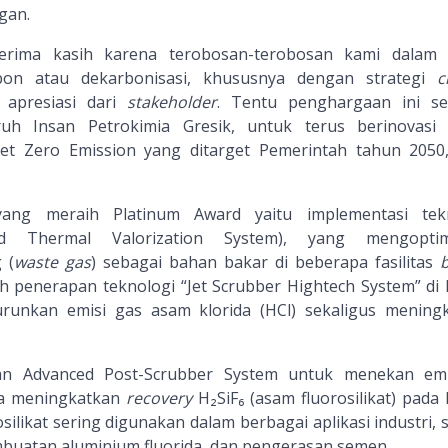
gan.
erima kasih karena terobosan-terobosan kami dalam
bon atau dekarbonisasi, khususnya dengan strategi
c
apresiasi dari
stakeholder
. Tentu penghargaan ini s
ruh Insan Petrokimia Gresik, untuk terus berinovasi
 Zero Emission yang ditarget Pemerintah tahun 2050,
yang meraih Platinum Award yaitu implementasi tek
ed Thermal Valorization System), yang mengoptim
 (
waste gas
) sebagai bahan bakar di beberapa fasilitas
b
ah penerapan teknologi “Jet Scrubber Hightech System” di 
runkan emisi gas asam klorida (HCl) sekaligus mening
an Advanced Post-Scrubber System untuk menekan em
rta meningkatkan
recovery
H₂SiF₆ (asam fluorosilikat) pada 
silikat sering digunakan dalam berbagai aplikasi industri, 
embuatan aluminium fluorida, dan pengerasan semen.