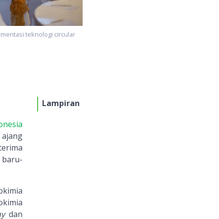
mentasi teknologi circular
Lampiran
onesia
 ajang
terima
 baru-
okimia
okimia
my
dan