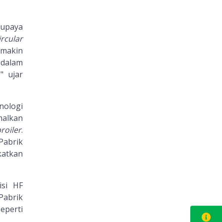
 upaya
ircular
emakin
 dalam
" ujar
nologi
alkan
roiler
.
Pabrik
katkan
isi HF
Pabrik
seperti