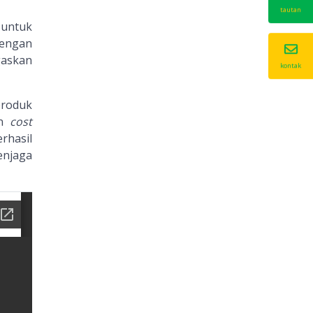
tautan
 untuk
dengan
askan
kontak
produk
an
cost
rhasil
njaga