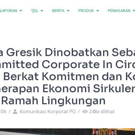
LAPORAN
TJSL
BERITA
PRODUK
PEMASARAN
a Gresik Dinobatkan Seb
itted Corporate In Circ
Berkat Komitmen dan K
erapan Ekonomi Sirkuler
 Ramah Lingkungan
:06
/
Komunikasi Korporat PG
/
248
x dilihat