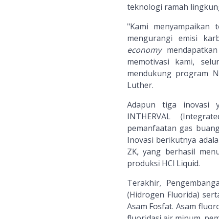
teknologi ramah lingkun
"Kami menyampaikan t
mengurangi emisi kar
economy
mendapatkan 
memotivasi kami, selu
mendukung program Net
Luther.
Adapun tiga inovasi 
INTHERVAL (Integrat
pemanfaatan gas buang
Inovasi berikutnya adal
ZK, yang berhasil menu
produksi HCl Liquid.
Terakhir, Pengembang
(Hidrogen Fluorida) se
Asam Fosfat. Asam fluoro
fluoridasi air minum, p