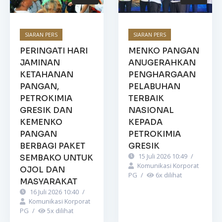
SIARAN PERS
SIARAN PERS
PERINGATI HARI
MENKO PANGAN
JAMINAN
ANUGERAHKAN
KETAHANAN
PENGHARGAAN
PANGAN,
PELABUHAN
PETROKIMIA
TERBAIK
GRESIK DAN
NASIONAL
KEMENKO
KEPADA
PANGAN
PETROKIMIA
BERBAGI PAKET
GRESIK
15 Juli 2026 10:49
/
SEMBAKO UNTUK
Komunikasi Korporat
OJOL DAN
PG
/
6
x dilihat
MASYARAKAT
16 Juli 2026 10:40
/
Komunikasi Korporat
PG
/
5
x dilihat