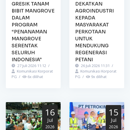
GRESIK TANAM
DEKATKAN
BIBIT MANGROVE
AGROINDUSTRI
DALAM
KEPADA
PROGRAM
MASYARAKAT
“PENANAMAN
PERKOTAAN
MANGROVE
UNTUK
SERENTAK
MENDUKUNG
SELURUH
REGENERASI
INDONESIA”
PETANI
27 Juli 2026 11:12
/
26 Juli 2026 11:31
/
Komunikasi Korporat
Komunikasi Korporat
PG
/
6
x dilihat
PG
/
9
x dilihat
16
15
Jul
Jul
2026
2026