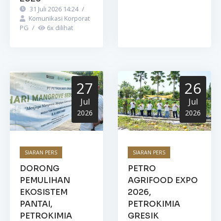
31 Juli 2026 14:24
/
Komunikasi Korporat
PG
/
6
x dilihat
27
26
Jul
Jul
2026
2026
SIARAN PERS
SIARAN PERS
DORONG
PETRO
PEMULIHAN
AGRIFOOD EXPO
EKOSISTEM
2026,
PANTAI,
PETROKIMIA
PETROKIMIA
GRESIK