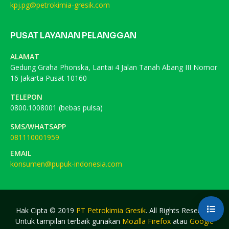
kpj.pg@petrokimia-gresik.com
PUSAT LAYANAN PELANGGAN
ALAMAT
Gedung Graha Phonska, Lantai 4 Jalan Tanah Abang III Nomor
16 Jakarta Pusat 10160
TELEPON
0800.1008001 (bebas pulsa)
SMS/WHATSAPP
081110001959
EMAIL
konsumen@pupuk-indonesia.com
Hak Cipta © 2019
PT Petrokimia Gresik
. All Rights Reserved.
Untuk tampilan terbaik gunakan
Mozilla Firefox
atau
Google