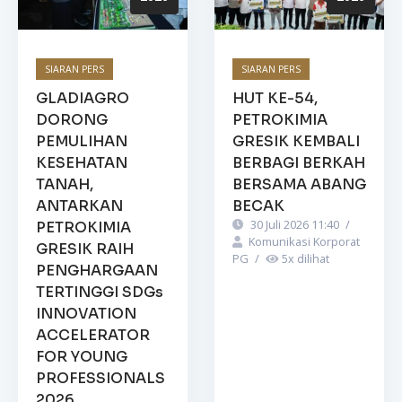
SIARAN PERS
SIARAN PERS
GLADIAGRO
HUT KE-54,
DORONG
PETROKIMIA
PEMULIHAN
GRESIK KEMBALI
KESEHATAN
BERBAGI BERKAH
TANAH,
BERSAMA ABANG
ANTARKAN
BECAK
30 Juli 2026 11:40
/
PETROKIMIA
Komunikasi Korporat
GRESIK RAIH
PG
/
5
x dilihat
PENGHARGAAN
TERTINGGI SDGs
INNOVATION
ACCELERATOR
FOR YOUNG
PROFESSIONALS
2026