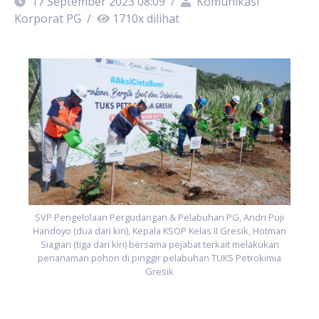
17 September 2023 08:09
/
Komunikasi
Korporat PG
/
1710
x dilihat
i
n
SVP Pengelolaan Pergudangan & Pelabuhan PG, Andri Puji
Handoyo (dua dari kiri), Kepala KSOP Kelas II Gresik, Hotman
Siagian (tiga dari kiri) bersama pejabat terkait melakukan
penanaman pohon di pinggir pelabuhan TUKS Petrokimia
Gresik