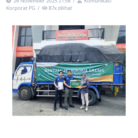
26 November 2025 21:58
/
Komunikasi
Korporat PG
/
87
x dilihat