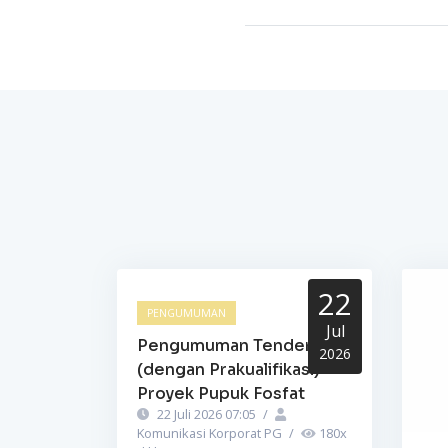
22
PENGUMUMAN
Jul
Pengumuman Tender
2026
(dengan Prakualifikasi)
Proyek Pupuk Fosfat
22 Juli 2026 07:05
/
Komunikasi Korporat PG
/
180
x