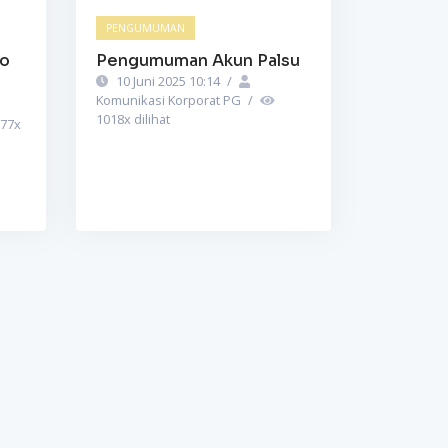
PENGUMUMAN
to
Pengumuman Akun Palsu
10 Juni 2025 10:14
/
Komunikasi Korporat PG
/
1018
x dilihat
77
x