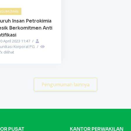
NGUMUMAN
uruh Insan Petrokimia
esik Berkomitmen Anti
tifikasi
0 April 2023 11:47
/
unikasi Korporat PG
/
7
x dilihat
Pengumuman lainnya
OR PUSAT
KANTOR PERWAKILAN