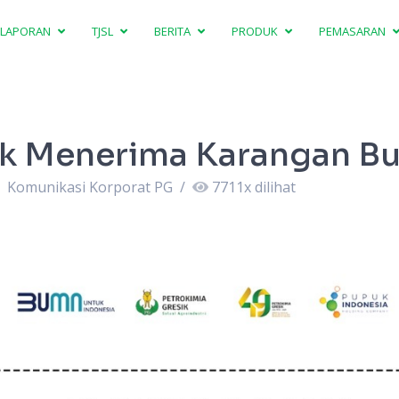
LAPORAN
TJSL
BERITA
PRODUK
PEMASARAN
ak Menerima Karangan B
Komunikasi Korporat PG
/
7711
x dilihat