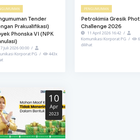
NGUMUMAN
PENGUMUMAN
ngumuman Tender
Petrokimia Gresik Pho
ngan Prakualifikasi)
Challenge 2026
11 April 2026 16:42
/
oyek Phonska VI (NPK
Komunikasi Korporat PG
/
6
nulasi)
dilihat
7 Juli 2026 00:00
/
unikasi Korporat PG
/
443
x
at
10
Apr
2023