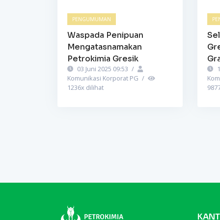
PENGUMUMAN
PE
Waspada Penipuan
Sel
Mengatasnamakan
Gr
Petrokimia Gresik
Gra
03 Juni 2025 09:53
/
1
Komunikasi Korporat PG
/
Kom
1236
x dilihat
987
KANT