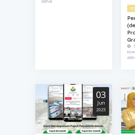
dilihat
PE
Pe
(de
Pr
Gra
1
Kom
dilih
03
Jun
2025