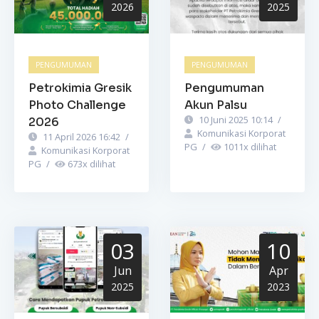
2026
2025
PENGUMUMAN
PENGUMUMAN
Petrokimia Gresik
Pengumuman
Photo Challenge
Akun Palsu
10 Juni 2025 10:14
/
2026
Komunikasi Korporat
11 April 2026 16:42
/
PG
/
1011
x dilihat
Komunikasi Korporat
PG
/
673
x dilihat
03
10
Jun
Apr
2025
2023