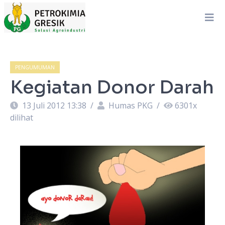
PENGUMUMAN
Kegiatan Donor Darah
13 Juli 2012 13:38
/
Humas PKG
/
6301
x
dilihat