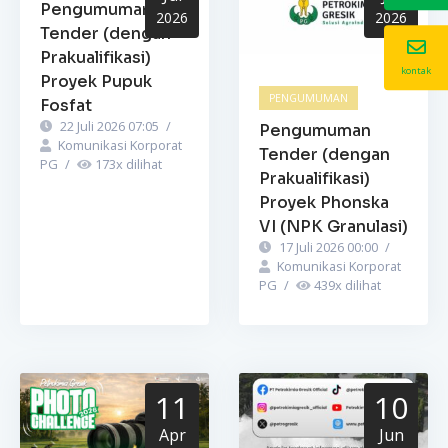
Pengumuman
2026
2026
Tender (dengan
Prakualifikasi)
kontak
Proyek Pupuk
PENGUMUMAN
Fosfat
22 Juli 2026 07:05
/
Pengumuman
Komunikasi Korporat
Tender (dengan
PG
/
173
x dilihat
Prakualifikasi)
Proyek Phonska
VI (NPK Granulasi)
17 Juli 2026 00:00
/
Komunikasi Korporat
PG
/
439
x dilihat
11
10
Apr
Jun