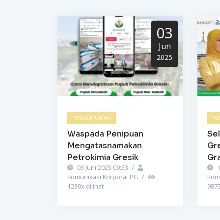
03
Jun
2025
PENGUMUMAN
PE
Waspada Penipuan
Sel
Mengatasnamakan
Gr
Petrokimia Gresik
Gra
03 Juni 2025 09:53
/
1
Komunikasi Korporat PG
/
Kom
1230
x dilihat
987