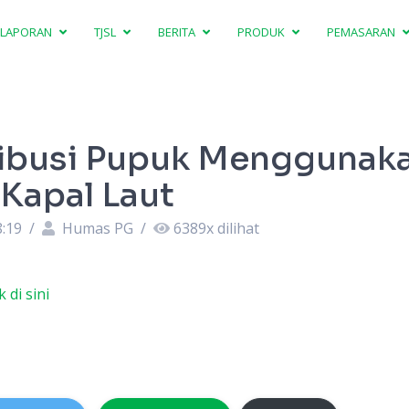
LAPORAN
TJSL
BERITA
PRODUK
PEMASARAN
ribusi Pupuk Menggunak
Kapal Laut
8:19
/
Humas PG
/
6389
x dilihat
k di sini