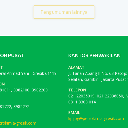
Pengumuman lainnya
OR PUSAT
KANTOR PERWAKILAN
AT
ALAMAT
deral Ahmad Yani - Gresik 61119
Jl. Tanah Abang II No. 63 Petojo
Selatan, Gambir - Jakarta Pusat
ON
81811, 3982100, 3982200
TELEPON
021 22035019, 021 22036050, M
0811 8303 014
81722, 3982272
EMAIL
kpj.pg@petrokimia-gresik.com
rokimia-gresik.com