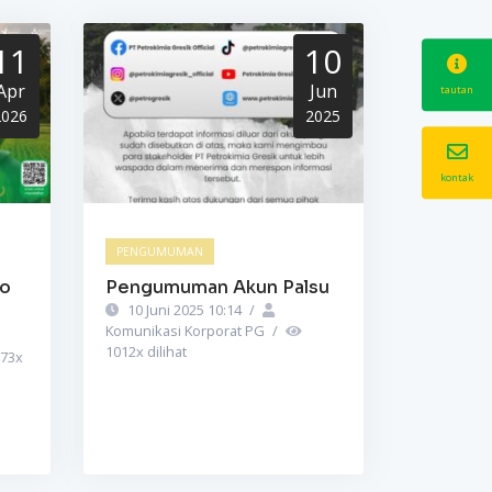
11
10
Apr
Jun
tautan
2026
2025
kontak
PENGUMUMAN
to
Pengumuman Akun Palsu
10 Juni 2025 10:14
/
Komunikasi Korporat PG
/
1012
x dilihat
73
x