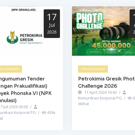
17
Jul
2026
NGUMUMAN
PENGUMUMAN
ngumuman Tender
Petrokimia Gresik Pho
ngan Prakualifikasi)
Challenge 2026
11 April 2026 16:42
/
oyek Phonska VI (NPK
Komunikasi Korporat PG
/
6
nulasi)
dilihat
7 Juli 2026 00:00
/
unikasi Korporat PG
/
439
x
at