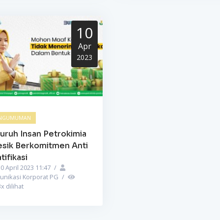
10
Apr
2023
NGUMUMAN
uruh Insan Petrokimia
esik Berkomitmen Anti
tifikasi
0 April 2023 11:47
/
unikasi Korporat PG
/
3
x dilihat