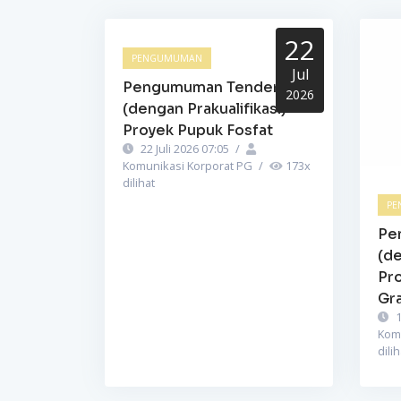
22
PENGUMUMAN
Jul
Pengumuman Tender
2026
(dengan Prakualifikasi)
Proyek Pupuk Fosfat
22 Juli 2026 07:05
/
Komunikasi Korporat PG
/
173
x
dilihat
PE
Pe
(de
Pr
Gra
1
Kom
dilih