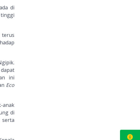
ada di
tinggi
 terus
rhadap
gipik.
 dapat
an ini
tan
Eco
k-anak
ung di
 serta