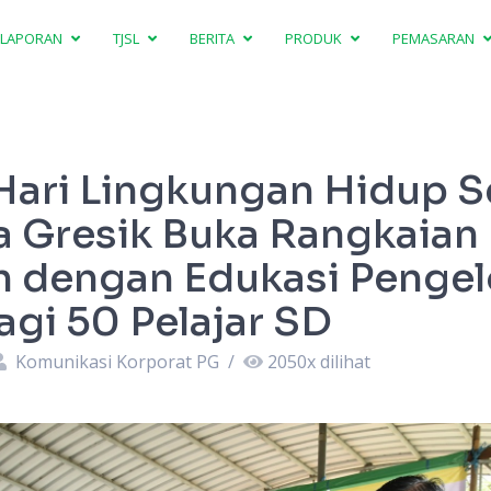
LAPORAN
TJSL
BERITA
PRODUK
PEMASARAN
 Hari Lingkungan Hidup S
a Gresik Buka Rangkaian
n dengan Edukasi Pengel
gi 50 Pelajar SD
Komunikasi Korporat PG
/
2050
x dilihat