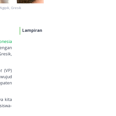
gipik, Gresik
Lampiran
onesia
dengan
resik,
t
(VP)
 wujud
upaten
a kita
siswa-