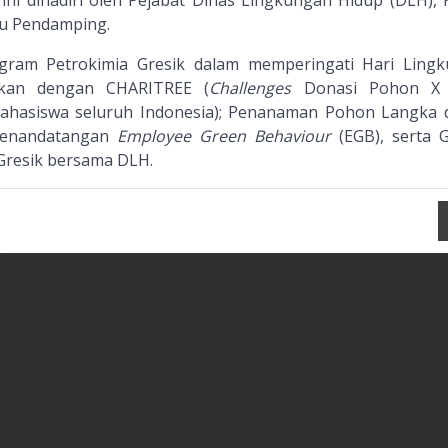
 ini dihadiri oleh Pejabat Dinas Lingkungan Hidup (DLH), 
u Pendamping.
rogram Petrokimia Gresik dalam memperingati Hari Ling
utkan dengan CHARITREE (
Challenges
Donasi Pohon X Vi
hasiswa seluruh Indonesia); Penanaman Pohon Langka 
 Penandatangan
Employee Green Behaviour
(EGB), serta 
 Gresik bersama DLH.