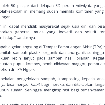
i oleh 50 pelajar dari delapan SD peraih Adiwiyata yang 
kolah-sekolah ini memang sudah memiliki komitmen yang 
ungan.
 ini dapat mendidik masyarakat sejak usia dini dan bisa
iptakan generasi muda yang inovatif dan solutif te
 hidup," tandasnya.
pah digelar langsung di Tempat Pembuangan Akhir (TPA) N
memilah sampah plastik, organik dan anorganik sehingga
akuan lebih lanjut pada sampah hasil pilahan. Kegiat
mbuatan pupuk kompos, pembudidayaan maggot, pembua
hon di TPA Ngipik.
bekalan pengelolaan sampah, komposting kepada ana
nnya bisa menjadi
habit
bagi mereka, dan diterapkan langs
upun rumah. Sehingga menginspirasi bagi teman-teman
k.