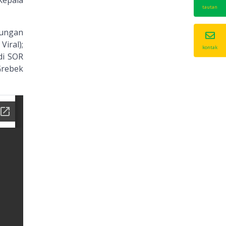
Kepala
tautan
kungan
ral);
kontak
di SOR
Grebek