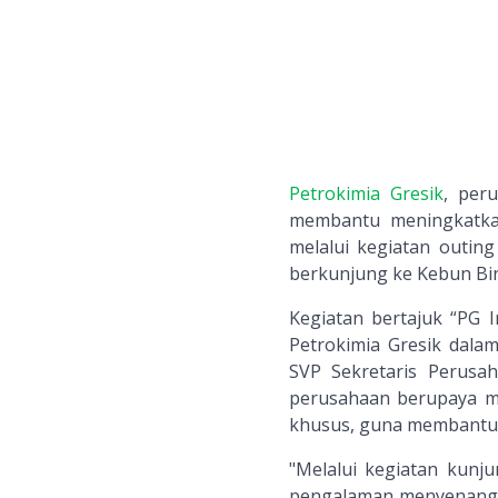
Petrokimia Gresik
, per
membantu meningkatkan
melalui kegiatan outing
berkunjung ke Kebun Bin
Kegiatan bertajuk “PG 
Petrokimia Gresik dal
SVP Sekretaris Perusa
perusahaan berupaya m
khusus, guna membantu 
"Melalui kegiatan kunj
pengalaman menyenangka