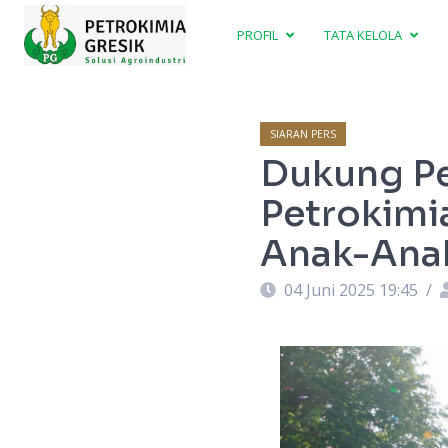
PROFIL
TATA KELOLA
SIARAN PERS
Dukung Pe
Petrokimi
Anak-Anak
04 Juni 2025 19:45
/
berangkatan peserta outing class “PG