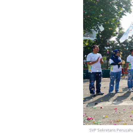
okimia Gresik
SVP Sekretaris Perusah