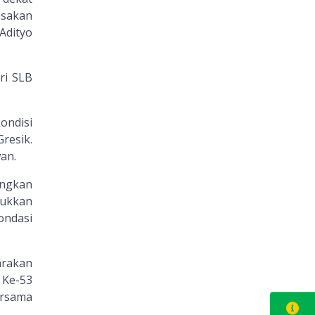
asakan
Adityo
ri SLB
ondisi
resik.
an.
angkan
jukkan
ondasi
arakan
 Ke-53
ersama