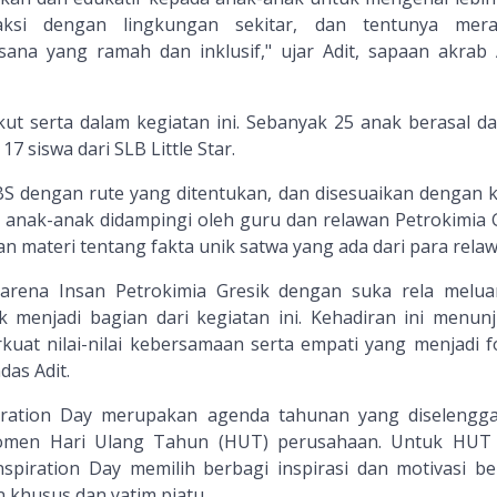
raksi dengan lingkungan sekitar, dan tentunya mer
ana yang ramah dan inklusif," ujar Adit, sapaan akrab 
kut serta dalam kegiatan ini. Sebanyak 25 anak berasal da
7 siswa dari SLB Little Star.
KBS dengan rute yang ditentukan, dan disesuaikan dengan k
, anak-anak didampingi oleh guru dan relawan Petrokimia G
 materi tentang fakta unik satwa yang ada dari para relaw
arena Insan Petrokimia Gresik dengan suka rela melu
 menjadi bagian dari kegiatan ini. Kehadiran ini menun
uat nilai-nilai kebersamaan serta empati yang menjadi f
as Adit.
piration Day merupakan agenda tahunan yang diselengg
momen Hari Ulang Tahun (HUT) perusahaan. Untuk HUT
nspiration Day memilih berbagi inspirasi dan motivasi b
khusus dan yatim piatu.