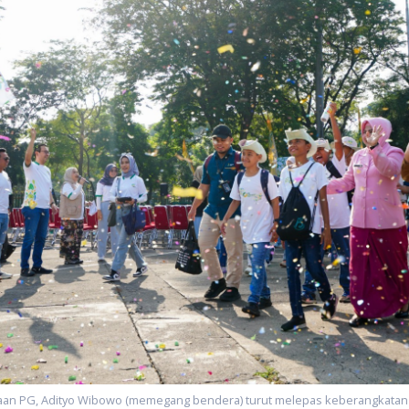
aan PG, Adityo Wibowo (memegang bendera) turut melepas keberangkatan p