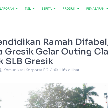
LAPORAN
TJSL
BERITA
PRODUK
PEMASARAN
ndidikan Ramah Difabel
a Gresik Gelar Outing Cl
 SLB Gresik
Komunikasi Korporat PG
/
116
x dilihat