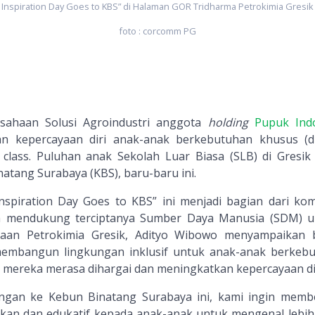
Inspiration Day Goes to KBS” di Halaman GOR Tridharma Petrokimia Gresik
foto : corcomm PG
usahaan Solusi Agroindustri anggota
holding
Pupuk Ind
 kepercayaan diri anak-anak berkebutuhan khusus (di
 class. Puluhan anak Sekolah Luar Biasa (SLB) di Gresik 
atang Surabaya (KBS), baru-baru ini.
Inspiration Day Goes to KBS” ini menjadi bagian dari ko
am mendukung terciptanya Sumber Daya Manusia (SDM) u
haan Petrokimia Gresik, Adityo Wibowo menyampaikan
embangun lingkungan inklusif untuk anak-anak berkeb
mereka merasa dihargai dan meningkatkan kepercayaan dir
ungan ke Kebun Binatang Surabaya ini, kami ingin memb
n dan edukatif kepada anak-anak untuk mengenal lebih