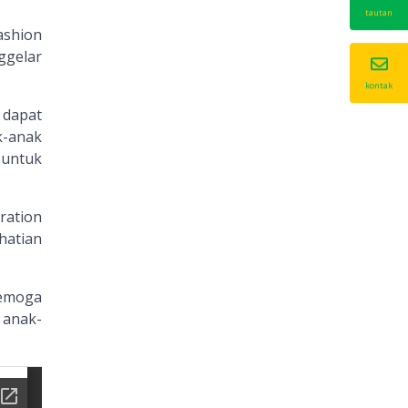
tautan
ashion
ggelar
kontak
 dapat
k-anak
 untuk
ration
hatian
Semoga
 anak-