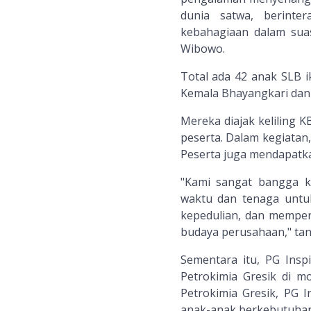
dunia satwa, berinte
kebahagiaan dalam suas
Wibowo.
Total ada 42 anak SLB i
Kemala Bhayangkari dan 1
Mereka diajak keliling 
peserta. Dalam kegiatan
Peserta juga mendapatkan
"Kami sangat bangga k
waktu dan tenaga untuk
kepedulian, dan memperk
budaya perusahaan," tand
Sementara itu, PG Ins
Petrokimia Gresik di 
Petrokimia Gresik, PG I
anak-anak berkebutuhan 