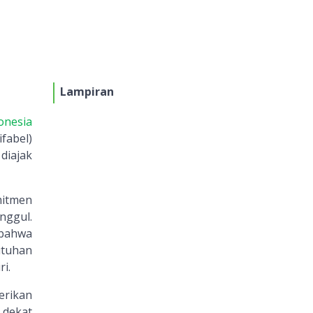
Lampiran
onesia
fabel)
diajak
mitmen
nggul.
 bahwa
utuhan
i.
erikan
 dekat