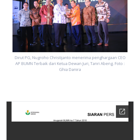
O
:
Dirut PG, Nugroho Christijanto menerima penghargaan CEO
AP BUMN Terbaik dari Ketua Dewan Juri, Tanri Abeng. Foto :
Ghia Danira