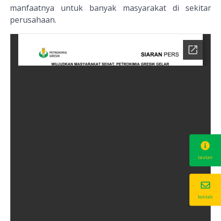
manfaatnya untuk banyak masyarakat di sekitar
perusahaan.
tautan
kontak