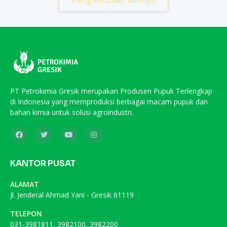
PT Petrokimia Gresik merupakan Produsen Pupuk Terlengkap
di Indonesia yang memproduksi berbagai macam pupuk dan
bahan kimia untuk solusi agroindustri.
KANTOR PUSAT
ALAMAT
Jl. Jenderal Ahmad Yani - Gresik 61119
TELEPON
031-3981811, 3982100, 3982200