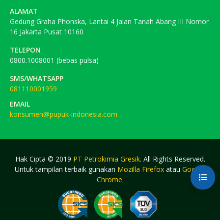
ALAMAT
Gedung Graha Phonska, Lantai 4 Jalan Tanah Abang III Nomor
16 Jakarta Pusat 10160
TELEPON
0800.1008001 (bebas pulsa)
SMS/WHATSAPP
081110001959
EMAIL
konsumen@pupuk-indonesia.com
Hak Cipta © 2019
PT Petrokimia Gresik
. All Rights Reserved.
Untuk tampilan terbaik gunakan
Mozilla Firefox
atau
Google
Chrome
.