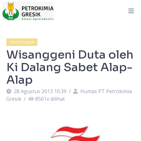
PENGUMUMAN
Wisanggeni Duta oleh
Ki Dalang Sabet Alap-
Alap
28 Agustus 2013 10:39
/
Humas PT Petrokimia
Gresik
/
8561
x dilihat