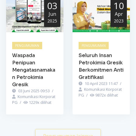
03
10
Jun
Apr
2025
2023
PENGUMUMAN
PENGUMUMAN
Waspada
Seluruh Insan
Penipuan
Petrokimia Gresik
Mengatasnamaka
Berkomitmen Anti
n Petrokimia
Gratifikasi
10 April 2023 11:47
/
Gresik
Komunikasi Korporat
03 Juni 2025 09:53
/
PG
/
9872
x dilihat
Komunikasi Korporat
PG
/
1229
x dilihat
Pengumuman lainnya