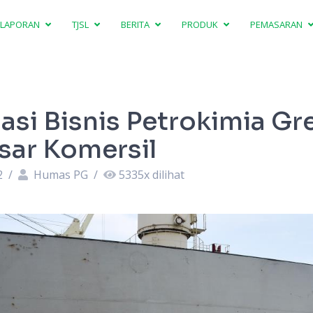
LAPORAN
TJSL
BERITA
PRODUK
PEMASARAN
asi Bisnis Petrokimia Gr
sar Komersil
2
/
Humas PG
/
5335
x dilihat