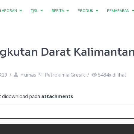
LAPORAN
TJSL
BERITA
PRODUK
PEMASARAN
gkutan Darat Kalimanta
8:29
/
Humas PT Petrokimia Gresik
/
5484
x dilihat
at didownload pada
attachments