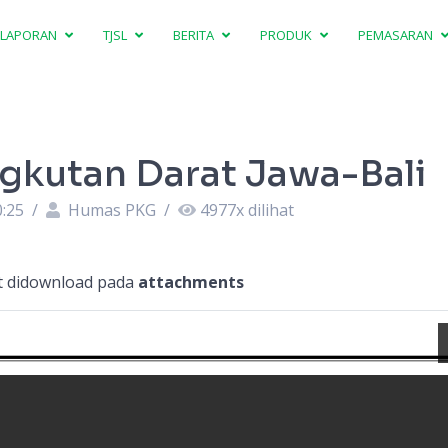
LAPORAN
TJSL
BERITA
PRODUK
PEMASARAN
gkutan Darat Jawa-Bali
0:25
/
Humas PKG
/
4977
x dilihat
at didownload pada
attachments