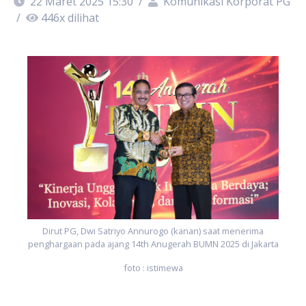
22 Maret 2025 15:30
/
Komunikasi Korporat PG
/
446
x dilihat
ta
p
Dirut PG, Dwi Satriyo Annurogo (kanan) saat menerima
penghargaan pada ajang 14th Anugerah BUMN 2025 di Jakarta
foto : istimewa