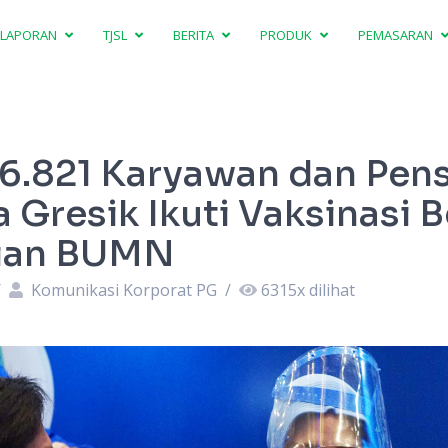
LAPORAN
TJSL
BERITA
PRODUK
PEMASARAN
6.821 Karyawan dan Pen
 Gresik Ikuti Vaksinasi 
ian BUMN
/
Komunikasi Korporat PG
/
6315
x dilihat