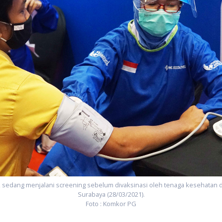
 sedang menjalani screening sebelum divaksinasi oleh tenaga kesehatan d
Surabaya (28/03/2021).
Foto : Komkor PG