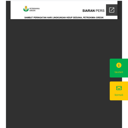
tautan
kontak