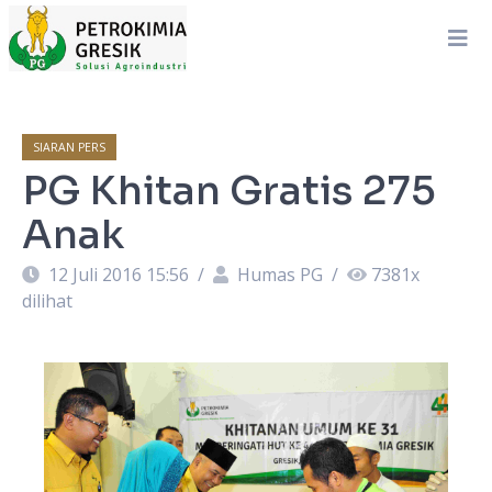
SIARAN PERS
PG Khitan Gratis 275
Anak
12 Juli 2016 15:56
/
Humas PG
/
7381
x
dilihat