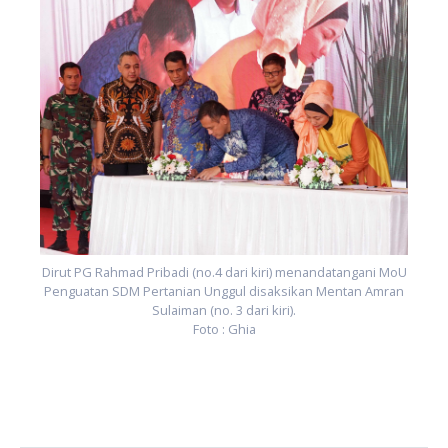
oU
D
n
Dirut PG Rahmad Pribadi (no.4 dari kiri) menandatangani MoU
Penguatan SDM Pertanian Unggul disaksikan Mentan Amran
Sulaiman (no. 3 dari kiri).
Foto : Ghia