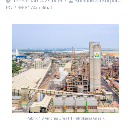
17 Februari 2023 14:19
/
Komunikasi Korporat
PG
/
8174
x dilihat
Pabrik 1 B Amonia Urea PT Petrokimia Gresik