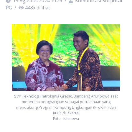
13 Agustus 2024 10:26
/
Komunikasi Korporat
PG
/
443
x dilihat
t
SVP Teknologi Petrokimia Gresik, Bambang Ariwibowo saat
menerima penghargaan sebagai perusahaan yang
mendukung Program Kampung Lingkungan (ProKlim) dari
KLHK di Jakarta.
Foto : Istimewa