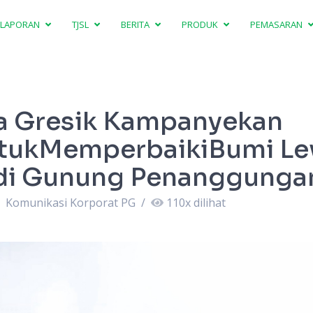
LAPORAN
TJSL
BERITA
PRODUK
PEMASARAN
a Gresik Kampanyekan
tukMemperbaikiBumi Le
 di Gunung Penanggunga
Komunikasi Korporat PG
/
110
x dilihat