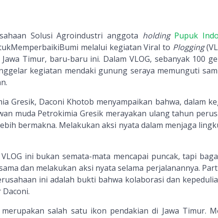
usahaan Solusi Agroindustri anggota
holding
Pupuk Indo
kMemperbaikiBumi melalui kegiatan Viral to
Plogging
(VL
awa Timur, baru-baru ini. Dalam VLOG, sebanyak 100 ge
nggelar kegiatan mendaki gunung seraya memunguti sam
n.
mia Gresik, Daconi Khotob menyampaikan bahwa, dalam ke
awan muda Petrokimia Gresik merayakan ulang tahun peru
lebih bermakna. Melakukan aksi nyata dalam menjaga ling
 VLOG ini bukan semata-mata mencapai puncak, tapi bag
sama dan melakukan aksi nyata selama perjalanannya. Parti
perusahaan ini adalah bukti bahwa kolaborasi dan kepedulia
r Daconi.
erupakan salah satu ikon pendakian di Jawa Timur. Me