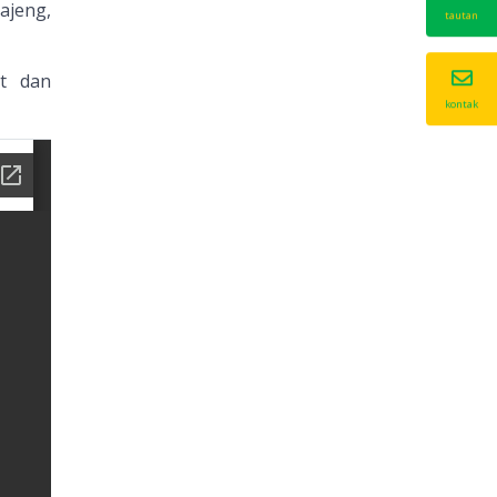
ajeng,
tautan
t dan
kontak