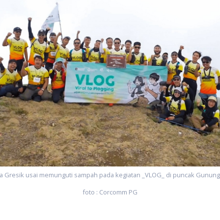
ia Gresik usai memunguti sampah pada kegiatan _VLOG_ di puncak Gunu
foto : Corcomm PG