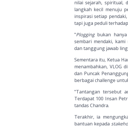
nilai sejarah, spiritua
langkah kecil menuju p
inspirasi setiap pendaki
tapi juga peduli terhadap
"
Plogging
bukan hanya 
sembari mendaki, kami
dan tanggung jawab lingk
Sementara itu, Ketua Ha
menambahkan, VLOG di
dan Puncak Penanggunga
berbagai challenge untu
"Tantangan tersebut a
Terdapat 100 Insan Pet
tandas Chandra.
Terakhir, ia mengungka
bantuan kepada
stakeho