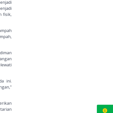
enjadi
enjadi
fisik,
sampah
ampah,
udiman
yangan
lewati
a ini.
ngan,"
erikan
tarian