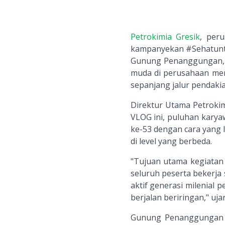
Petrokimia Gresik
, per
kampanyekan #Sehatuntu
Gunung Penanggungan, J
muda di perusahaan me
sepanjang jalur pendakia
Direktur Utama Petroki
VLOG ini, puluhan kary
ke-53 dengan cara yang 
di level yang berbeda.
"Tujuan utama kegiatan
seluruh peserta bekerja 
aktif generasi milenial 
berjalan beriringan," uja
Gunung Penanggungan m