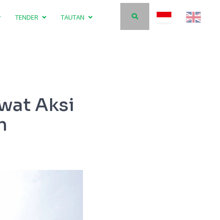
TENDER
TAUTAN
wat Aksi
n
Insan Petrokimia Gresik us