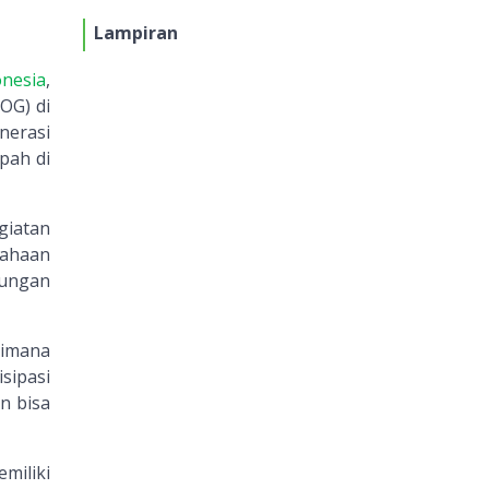
Lampiran
nesia
,
OG) di
nerasi
pah di
giatan
sahaan
kungan
aimana
sipasi
n bisa
miliki