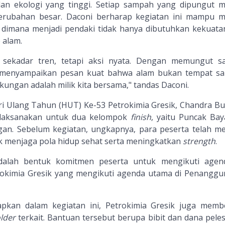
l, dan ekologi yang tinggi. Setiap sampah yang dipungut m
erubahan besar. Daconi berharap kegiatan ini mampu m
, dimana menjadi pendaki tidak hanya dibutuhkan kekuatan 
 alam.
sekadar tren, tetapi aksi nyata. Dengan memungut 
 menyampaikan pesan kuat bahwa alam bukan tempat s
ungan adalah milik kita bersama," tandas Daconi.
ri Ulang Tahun (HUT) Ke-53 Petrokimia Gresik, Chandra B
laksanakan untuk dua kelompok
finish
, yaitu Puncak Ba
n. Sebelum kegiatan, ungkapnya, para peserta telah me
k menjaga pola hidup sehat serta meningkatkan
strength
.
dalah bentuk komitmen peserta untuk mengikuti agend
rokimia Gresik yang mengikuti agenda utama di Penanggu
pkan dalam kegiatan ini, Petrokimia Gresik juga memb
lder
terkait. Bantuan tersebut berupa bibit dan dana peles