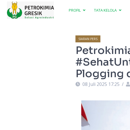
PROFIL
TATA KELOLA
SIARAN PERS
Petrokimi
#SehatUn
Plogging
08 Juli 2025 17:25
/
 puncak Gunung Penanggungan