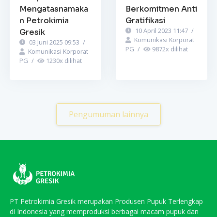
Mengatasnamaka
Berkomitmen Anti
n Petrokimia
Gratifikasi
10 April 2023 11:47
/
Gresik
Komunikasi Korporat
03 Juni 2025 09:53
/
PG
/
9872
x dilihat
Komunikasi Korporat
PG
/
1230
x dilihat
Pengumuman lainnya
PT Petrokimia Gresik merupakan Produsen Pupuk Terlengkap
di Indonesia yang memproduksi berbagai macam pupuk dan