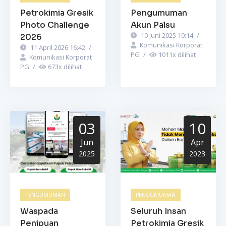
Petrokimia Gresik
Pengumuman
Photo Challenge
Akun Palsu
10 Juni 2025 10:14
/
2026
Komunikasi Korporat
11 April 2026 16:42
/
PG
/
1011
x dilihat
Komunikasi Korporat
PG
/
673
x dilihat
03
10
Jun
Apr
2025
2023
PENGUMUMAN
PENGUMUMAN
Waspada
Seluruh Insan
Penipuan
Petrokimia Gresik