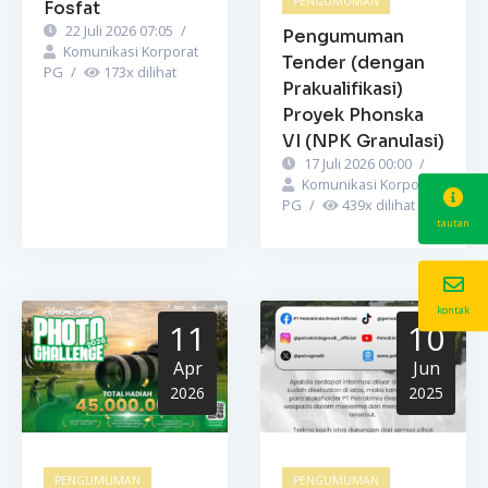
PENGUMUMAN
Fosfat
22 Juli 2026 07:05
/
Pengumuman
Komunikasi Korporat
Tender (dengan
PG
/
173
x dilihat
Prakualifikasi)
Proyek Phonska
VI (NPK Granulasi)
17 Juli 2026 00:00
/
Komunikasi Korporat
PG
/
439
x dilihat
tautan
kontak
11
10
Apr
Jun
2026
2025
PENGUMUMAN
PENGUMUMAN