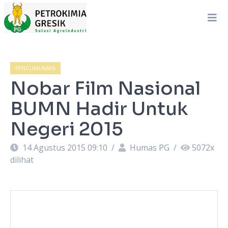
PENGUMUMAN
Nobar Film Nasional
BUMN Hadir Untuk
Negeri 2015
14 Agustus 2015 09:10
/
Humas PG
/
5072
x
dilihat