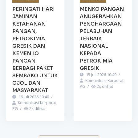
PERINGATI HARI
MENKO PANGAN
JAMINAN
ANUGERAHKAN
KETAHANAN
PENGHARGAAN
PANGAN,
PELABUHAN
PETROKIMIA
TERBAIK
GRESIK DAN
NASIONAL
KEMENKO
KEPADA
PANGAN
PETROKIMIA
BERBAGI PAKET
GRESIK
15 Juli 2026 10:49
/
SEMBAKO UNTUK
Komunikasi Korporat
OJOL DAN
PG
/
2
x dilihat
MASYARAKAT
16 Juli 2026 10:40
/
Komunikasi Korporat
PG
/
2
x dilihat