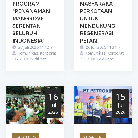
PROGRAM
MASYARAKAT
“PENANAMAN
PERKOTAAN
MANGROVE
UNTUK
SERENTAK
MENDUKUNG
SELURUH
REGENERASI
INDONESIA”
PETANI
27 Juli 2026 11:12
/
26 Juli 2026 11:31
/
Komunikasi Korporat
Komunikasi Korporat
PG
/
3
x dilihat
PG
/
6
x dilihat
16
15
Jul
Jul
2026
2026
SIARAN PERS
SIARAN PERS