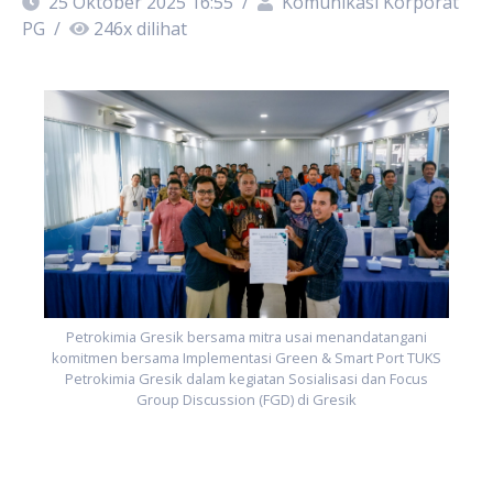
25 Oktober 2025 16:55
/
Komunikasi Korporat
PG
/
246
x dilihat
S
Petrokimia Gresik bersama mitra usai menandatangani
komitmen bersama Implementasi Green & Smart Port TUKS
Petrokimia Gresik dalam kegiatan Sosialisasi dan Focus
Group Discussion (FGD) di Gresik