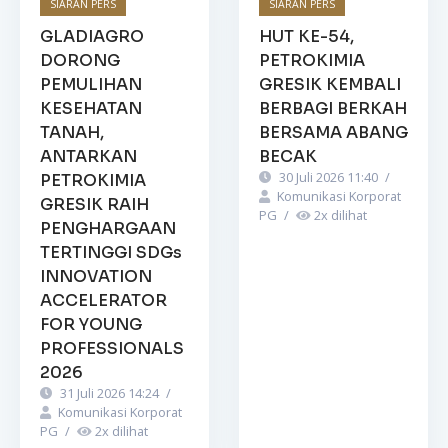
SIARAN PERS
SIARAN PERS
GLADIAGRO
HUT KE-54,
DORONG
PETROKIMIA
PEMULIHAN
GRESIK KEMBALI
KESEHATAN
BERBAGI BERKAH
TANAH,
BERSAMA ABANG
ANTARKAN
BECAK
30 Juli 2026 11:40
/
PETROKIMIA
Komunikasi Korporat
GRESIK RAIH
PG
/
2
x dilihat
PENGHARGAAN
TERTINGGI SDGs
INNOVATION
ACCELERATOR
FOR YOUNG
PROFESSIONALS
2026
31 Juli 2026 14:24
/
Komunikasi Korporat
PG
/
2
x dilihat