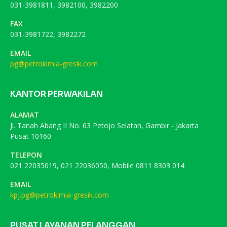
031-3981811, 3982100, 3982200
FAX
031-3981722, 3982272
EMAIL
pg@petrokimia-gresik.com
KANTOR PERWAKILAN
ALAMAT
Jl. Tanah Abang II No. 63 Petojo Selatan, Gambir - Jakarta
Pusat 10160
TELEPON
021 22035019, 021 22036050, Mobile 0811 8303 014
EMAIL
kpj.pg@petrokimia-gresik.com
PUSAT LAYANAN PELANGGAN