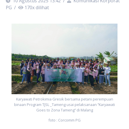
10 Agustus 2025 13:42
/
Komunikasi Korporat
PG
/
170
x dilihat
i
Karyawati Petrokimia Gresik bersama petani perempuan
binaan Program TJSL _Tameng usai pelaksanaan “Karyawati
Goes to Zona Tameng” di Malang
foto : Corcomm PG