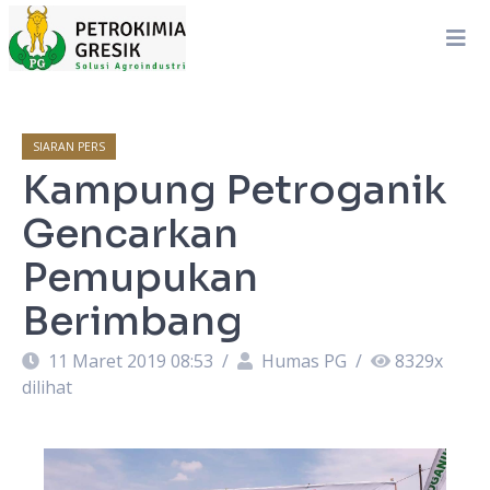
SIARAN PERS
Kampung Petroganik
Gencarkan
Pemupukan
Berimbang
11 Maret 2019 08:53
/
Humas PG
/
8329
x
dilihat