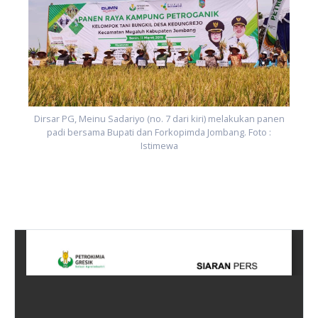
n
Dirsar PG, Meinu Sadariyo (no. 7 dari kiri) melakukan panen
padi bersama Bupati dan Forkopimda Jombang. Foto :
Istimewa