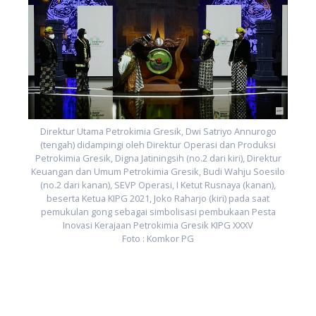
Direktur Utama Petrokimia Gresik, Dwi Satriyo Annurogo
(tengah) didampingi oleh Direktur Operasi dan Produksi
Petrokimia Gresik, Digna Jatiningsih (no.2 dari kiri), Direktur
Keuangan dan Umum Petrokimia Gresik, Budi Wahju Soesilo
(no.2 dari kanan), SEVP Operasi, I Ketut Rusnaya (kanan),
beserta Ketua KIPG 2021, Joko Raharjo (kiri) pada saat
r
pemukulan gong sebagai simbolisasi pembukaan Pesta
o
Inovasi Kerajaan Petrokimia Gresik KIPG XXXV
Foto : Komkor PG