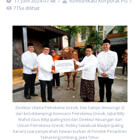
17 Juni 2024 07:48
/
Komunikasi Korporat PG
/
715
x dilihat
2
Direktur Utama Petrokimia Gresik, Dwi Satriyo Annurogo (2
dari kiri) didampingi Komisaris Petrokimia Gresik, Iqbal Billy
en
k
Wahid (Gus Billy) (paling kiri) dan Direktur Keuangan dan
Umum Petrokimia Gresik, Robby Setiabudi Madjid (paling
kanan) saat penyerahan hewan kurban di Pondok Pesantren
Tebuireng Jombang, Jawa Timur.