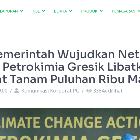
LAPORAN
TJSL
BERITA
PRODUK
PEMASARAN
emerintah Wujudkan Net
 Petrokimia Gresik Libat
t Tanam Puluhan Ribu 
9:00
/
Komunikasi Korporat PG
/
3384
x dilihat