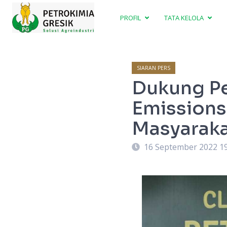
PROFIL
TATA KELOLA
SIARAN PERS
Dukung P
Emissions
Masyaraka
16 September 2022 1
berapa desa salah satunya desa Lumpur
resik