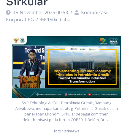
Sirkular
18 November 2025 00:53
/
Komunikasi
Korporat PG
/
150
x dilihat
SVP Teknologi & K3LH Petrokimia Gresik, Bambang
Ariwibowo, memaparkan strategi Petrokimia Gresik dalam
penerapan Ekonomi Sirkular sebagai komitmen
dekarbonisasi pada forum COP30 di Belém, Brazil
foto : istimewa