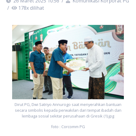
26 Maret 2025 10:56
/
Komunikasi Korporat PG
/
178
x dilihat
n
n
Dirut PG, Dwi Satriyo Annurogo saat menyerahkan bantuan
secara simbolis kepada perwakilan dari tempat ibadah dan
lembaga sosial sekitar perusahaan di Gresik (1).jpg
foto : Corcomm PG