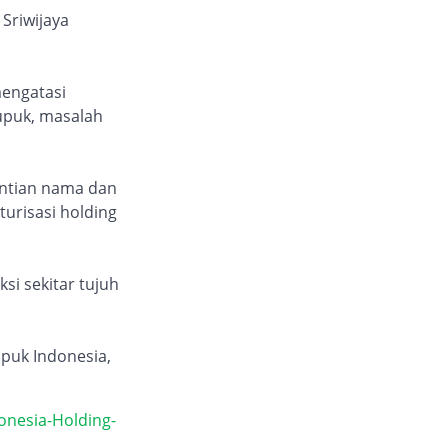
Sriwijaya
engatasi
upuk, masalah
antian nama dan
urisasi holding
si sekitar tujuh
puk Indonesia,
nesia-Holding-