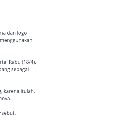
ma dan logo
h menggunakan
a, Rabu (18/4).
bang sebagai
 karena itulah,
anya.
rsebut.