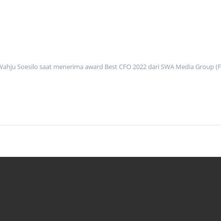
Wahju Soesilo saat menerima award Best CFO 2022 dari SWA Media Group (Fo